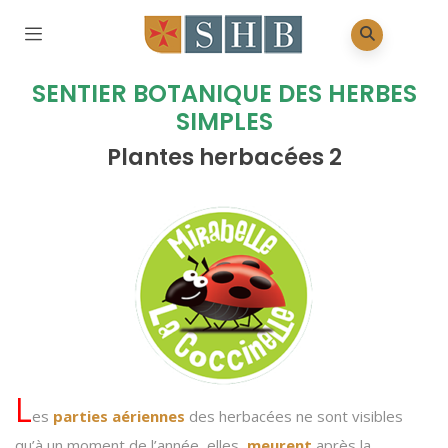
SENTIER BOTANIQUE DES HERBES
SIMPLES
Plantes herbacées 2
L
es
parties aériennes
des herbacées ne sont visibles
qu’à un moment de l’année, elles
meurent
après la