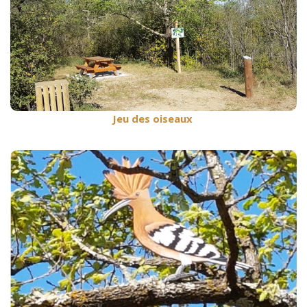
Jeu et espace pique-nique du
chemin de la Tour
Jeu des oiseaux
Jeu des oiseaux
Recherche, identifie et écoute les oiseaux perchés
dans les arbres
Voir plus