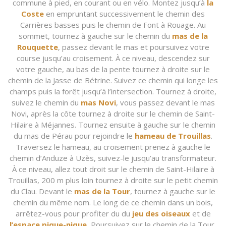
commune à pied, en courant ou en vélo. Montez jusqu’à
la
Coste
en empruntant successivement le chemin des
Carrières basses puis le chemin de Font à Rouage. Au
sommet, tournez à gauche sur le chemin du
mas de la
Rouquette
, passez devant le mas et poursuivez votre
course jusqu’au croisement. À ce niveau, descendez sur
votre gauche, au bas de la pente tournez à droite sur le
chemin de la Jasse de Bétrine. Suivez ce chemin qui longe les
champs puis la forêt jusqu’à l’intersection. Tournez à droite,
suivez le chemin du
mas Novi
, vous passez devant le mas
Novi, après la côte tournez à droite sur le chemin de Saint-
Hilaire à Méjannes. Tournez ensuite à gauche sur le chemin
du mas de Pérau pour rejoindre le
hameau de Trouillas
.
Traversez le hameau, au croisement prenez à gauche le
chemin d’Anduze à Uzès, suivez-le jusqu’au transformateur.
À ce niveau, allez tout droit sur le chemin de Saint-Hilaire à
Trouillas, 200 m plus loin tournez à droite sur le petit chemin
du Clau. Devant le
mas de la Tour
, tournez à gauche sur le
chemin du même nom. Le long de ce chemin dans un bois,
arrêtez-vous pour profiter du du
jeu des oiseaux
et de
l’espace pique-nique.
Poursuivez sur le chemin de la Tour,