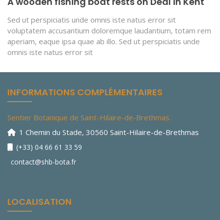
A wooden fishing boat rests on Deal in Kent
Sed ut perspiciatis unde omnis iste natus error sit
voluptatem accusantium doloremque laudantium, totam rem
aperiam, eaque ipsa quae ab illo. Sed ut perspiciatis unde
omnis iste natus error sit
INFORMATIONS COMPLÉMENTAIRES
Sentier Botanique de Saint-Hilaire-de-Brethmas.
1 Chemin du Stade, 30560 Saint-Hilaire-de-Brethmas
(+33) 04 66 61 33 59
contact@shb-bota.fr
LOCALISATION