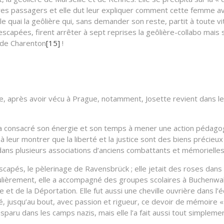
autres passagers et elle dut leur expliquer comment cette femme a
e quai la geôlière qui, sans demander son reste, partit à toute vi
capées, firent arrêter à sept reprises la geôlière-collabo mais se
s de Charenton
[15]
!
re, après avoir vécu à Prague, notamment, Josette revient dans le 
onsacré son énergie et son temps à mener une action pédagogiqu
leur montrer que la liberté et la justice sont des biens précieux 
r dans plusieurs associations d’anciens combattants et mémoriell
scapés, le pèlerinage de Ravensbrück ; elle jetait des roses dans
èrement, elle a accompagné des groupes scolaires à Buchenwald. 
t de la Déportation. Elle fut aussi une cheville ouvrière dans l’
, jusqu’au bout, avec passion et rigueur, ce devoir de mémoire « g
aru dans les camps nazis, mais elle l’a fait aussi tout simpleme