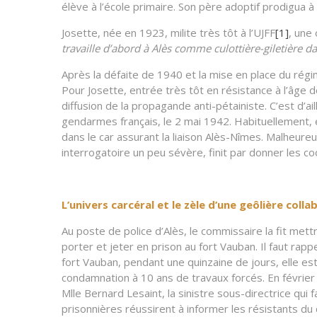
élève à l’école primaire. Son père adoptif prodigua 
Josette, née en 1923, milite très tôt à l’UJFF
[1]
, une
travaille d’abord à Alès comme culottière-giletière da
Après la défaite de 1940 et la mise en place du régim
Pour Josette, entrée très tôt en résistance à l’âge de
diffusion de la propagande anti-pétainiste. C’est d’ai
gendarmes français, le 2 mai 1942. Habituellement, ell
dans le car assurant la liaison Alès-Nîmes. Malheure
interrogatoire un peu sévère, finit par donner les 
L’univers carcéral et le zèle d’une geôlière colla
Au poste de police d’Alès, le commissaire la fit mettr
porter et jeter en prison au fort Vauban. Il faut rap
fort Vauban, pendant une quinzaine de jours, elle es
condamnation à 10 ans de travaux forcés. En février 
Mlle Bernard Lesaint, la sinistre sous-directrice qu
prisonnières réussirent à informer les résistants du