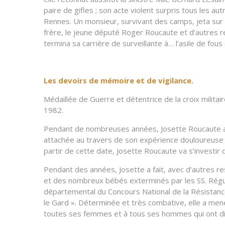
paire de gifles ; son acte violent surpris tous les 
Rennes. Un monsieur, survivant des camps, jeta sur l
frère, le jeune député Roger Roucaute et d’autres res
termina sa carrière de surveillante à… l’asile de fou
Les devoirs de mémoire et de vigilance.
Médaillée de Guerre et détentrice de la croix militai
1982.
Pendant de nombreuses années, Josette Roucaute a c
attachée au travers de son expérience douloureuse à 
partir de cette date, Josette Roucaute va s’investi
Pendant des années, Josette a fait, avec d’autres re
et des nombreux bébés exterminés par les SS. Réguli
départemental du Concours National de la Résistance e
le Gard ». Déterminée et très combative, elle a mené
toutes ses femmes et à tous ses hommes qui ont disp