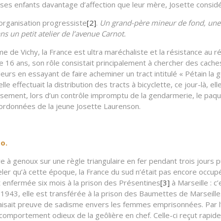
à ses enfants davantage d’affection que leur mère, Josette consid
 organisation progressiste
[2]
.
Un grand-père mineur de fond, une
ns un petit atelier de l’avenue Carnot
.
e de Vichy, la France est ultra maréchaliste et la résistance au r
 16 ans, son rôle consistait principalement à chercher des caches p
lleurs en essayant de faire acheminer un tract intitulé « Pétain la g
e effectuait la distribution des tracts à bicyclette, ce jour-là, e
usement, lors d’un contrôle impromptu de la gendarmerie, le paque
coordonnées de la jeune Josette Laurenson.
bo.
e à genoux sur une règle triangulaire en fer pendant trois jours pui
peler qu’à cette époque, la France du sud n’était pas encore occup
t enfermée six mois à la prison des Présentines
[3]
à Marseille : c’
1943, elle est transférée à la prison des Baumettes de Marseille.
i faisait preuve de sadisme envers les femmes emprisonnées. Par l
 comportement odieux de la geôlière en chef. Celle-ci reçut rapid