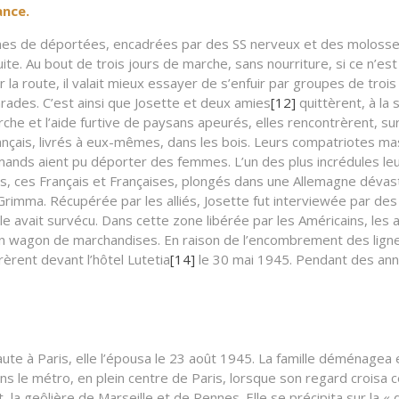
ance.
taines de déportées, encadrées par des SS nerveux et des molosses
ite. Au bout de trois jours de marche, sans nourriture, si ce n’e
la route, il valait mieux essayer de s’enfuir par groupes de troi
ades. C’est ainsi que Josette et deux amies
[12]
quittèrent, à la 
e et l’aide furtive de paysans apeurés, elles rencontrèrent, sur
ançais, livrés à eux-mêmes, dans les bois. Leurs compatriotes ma
llemands aient pu déporter des femmes. L’un des plus incrédules 
s, ces Français et Françaises, plongés dans une Allemagne dévas
imma. Récupérée par les alliés, Josette fut interviewée par des jo
lle avait survécu. Dans cette zone libérée par les Américains, les 
 wagon de marchandises. En raison de l’encombrement des lignes, i
rent devant l’hôtel Lutetia
[14]
le 30 mai 1945. Pendant des ann
te à Paris, elle l’épousa le 23 août 1945. La famille déménagea e
ns le métro, en plein centre de Paris, lorsque son regard croisa
t, la geôlière de Marseille et de Rennes. Elle se précipita sur la «