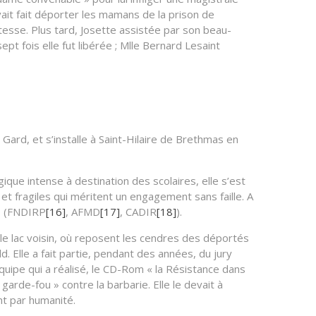
vait fait déporter les mamans de la prison de
tesse. Plus tard, Josette assistée par son beau-
pt fois elle fut libérée ; Mlle Bernard Lesaint
Gard, et s’installe à Saint-Hilaire de Brethmas en
e intense à destination des scolaires, elle s’est
et fragiles qui méritent un engagement sans faille. A
es (FNDIRP
[16]
, AFMD
[17]
, CADIR
[18]
).
 le lac voisin, où reposent les cendres des déportés
Elle a fait partie, pendant des années, du jury
équipe qui a réalisé, le CD-Rom « la Résistance dans
arde-fou » contre la barbarie. Elle le devait à
nt par humanité.