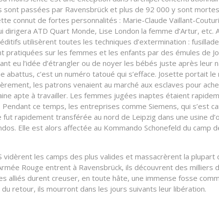
 sont passées par Ravensbrück et plus de 92 000 y sont mortes
ette connut de fortes personnalités : Marie-Claude Vaillant-Coutur
ui dirigera ATD Quart Monde, Lise London la femme d’Artur, etc.
éditifs utilisèrent toutes les techniques d’extermination : fusil
nt pratiquées sur les femmes et les enfants par des émules de 
yant eu l’idée d’étrangler ou de noyer les bébés juste après leur 
abattus, c’est un numéro tatoué qui s’efface. Josette portait le
gulièrement, les patrons venaient au marché aux esclaves pour ac
maine apte à travailler. Les femmes jugées inaptes étaient rapide
s. Pendant ce temps, les entreprises comme Siemens, qui s’est ca
fut rapidement transférée au nord de Leipzig dans une usine d’obus 
ndos. Elle est alors affectée au Kommando Schonefeld du camp de
 SS vidèrent les camps des plus valides et massacrèrent la plupart
’Armée Rouge entrent à Ravensbrück, ils découvrent des milliers
es alliés durent creuser, en toute hâte, une immense fosse commu
 du retour, ils mourront dans les jours suivants leur libération.