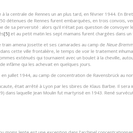
à la centrale de Rennes un an plus tard, en février 1944. En Bre
s 850 détenues de Rennes furent embarquées, en trois convois, ver
 de sa perversité : alors qu’il n’était pas question de convoyer 
és
[5]
et au petit matin les sept mamans furent chargées dans un
 le train amena Josette et ses camarades au camp de
Neue Bremm
ans cette ville frontalière, le temps de voir le traitement inhumai
mmes exténués qui tournaient avec un boulet à la cheville, autou
uide infâme qui les achevait en quelques jours.
nt, en juillet 1944, au camp de concentration de Ravensbrück au nor
e, était arrêté à Lyon par les sbires de Klaus Barbie. Il sera i
69) dans laquelle Jean Moulin fut martyrisé en 1943. René survécut 
u moins lente est une exception dans l’archipel concentrationnaire