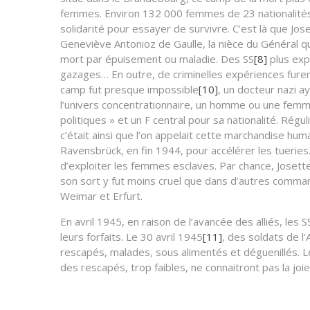
femmes. Environ 132 000 femmes de 23 nationalités
solidarité pour essayer de survivre. C’est là que Jos
Geneviève Antonioz de Gaulle, la nièce du Général q
mort par épuisement ou maladie. Des SS
[8]
plus exp
gazages… En outre, de criminelles expériences fure
camp fut presque impossible
[10]
, un docteur nazi a
l’univers concentrationnaire, un homme ou une femme 
politiques » et un F central pour sa nationalité. Ré
c’était ainsi que l’on appelait cette marchandise hu
Ravensbrück, en fin 1944, pour accélérer les tuerie
d’exploiter les femmes esclaves. Par chance, Josette 
son sort y fut moins cruel que dans d’autres comma
Weimar et Erfurt.
En avril 1945, en raison de l’avancée des alliés, les
leurs forfaits. Le 30 avril 1945
[11]
, des soldats de l
rescapés, malades, sous alimentés et déguenillés. L
des rescapés, trop faibles, ne connaitront pas la joie