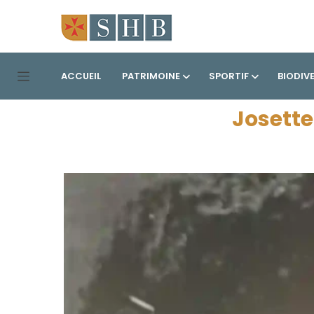
ACCUEIL
PATRIMOINE
SPORTIF
BIODIV
Josett