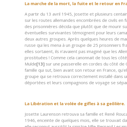
La marche de la mort, la fuite et le retour en Fr
A partir du 13 avril 1945, Josette et plusieurs cen
sur les routes allemandes encombrées de civils en fu
des prisonnières décida que plutôt que de mourir sur 
éventuelles survivantes témoignent pour leurs camar
deux autres groupes. Après quelques heures de march
russe qui les mena à un groupe de 25 prisonniers fr
elles sortaient, ils n’avaient pas imaginé que les A
prostituées ! Comme cela canonnait de tous les côté
Mulde
[13]
sur une passerelle en cordes du côté de Gr
famille qui sut, bien avant son retour en France, qu’e
groupe qui se retrouva correctement installé dans un
déportées et leurs compagnons de voyage se séparè
La Libération et la volée de gifles à sa geôlière.
Josette Laurenson retrouva sa famille et René Roucau
1946, enceinte de quelques mois, elle se trouvait da
elle reconnut aussitôt la sinistre Mlle Bernard Lesain