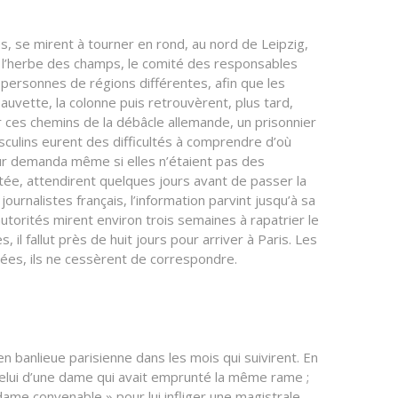
, se mirent à tourner en rond, au nord de Leipzig,
st l’herbe des champs, le comité des responsables
s personnes de régions différentes, afin que les
sauvette, la colonne puis retrouvèrent, plus tard,
 ces chemins de la débâcle allemande, un prisonnier
sculins eurent des difficultés à comprendre d’où
leur demanda même si elles n’étaient pas des
tée, attendirent quelques jours avant de passer la
urnalistes français, l’information parvint jusqu’à sa
autorités mirent environ trois semaines à rapatrier le
l fallut près de huit jours pour arriver à Paris. Les
ées, ils ne cessèrent de correspondre.
n banlieue parisienne dans les mois qui suivirent. En
 celui d’une dame qui avait emprunté la même rame ;
 dame convenable » pour lui infliger une magistrale