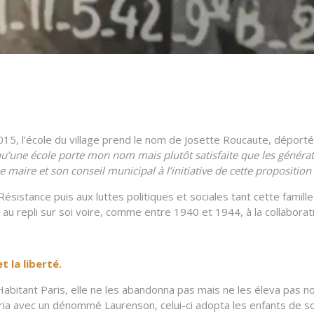
 2015, l’école du village prend le nom de Josette Roucaute, dépo
 qu’une école porte mon nom mais plutôt satisfaite que les générat
le maire et son conseil municipal à l’initiative de cette proposition
ésistance puis aux luttes politiques et sociales tant cette fami
au repli sur soi voire, comme entre 1940 et 1944, à la collaborat
 la liberté.
abitant Paris, elle ne les abandonna pas mais ne les éleva pas no
aria avec un dénommé Laurenson, celui-ci adopta les enfants de s