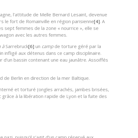
tagne, l’attitude de Melle Bernard Lesaint, devenue
s le fort de Romainville en région parisienne
[4]
. A
les sept femmes de la zone « nourrice », elle se
 wagon avec les autres femmes.
 à
Sarrebruck
[6]
un
camp
de torture géré par la
n infligé aux détenus dans ce camp disciplinaire.
r d’un bassin contenant une eau jaunâtre. Assoiffés
d de Berlin en direction de la mer Baltique.
nterné et torturé (ongles arrachés, jambes brisées,
grâce à la libération rapide de Lyon et la fuite des
 nazi, puisqu’il s’agit d’un camp réservé aux