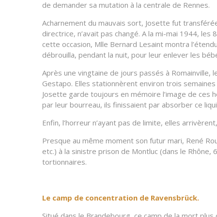
de demander sa mutation à la centrale de Rennes.
Acharnement du mauvais sort, Josette fut transférée 
directrice, n’avait pas changé. A la mi-mai 1944, le
cette occasion, Mlle Bernard Lesaint montra l’étendue
débrouilla, pendant la nuit, pour leur enlever les béb
Après une vingtaine de jours passés à Romainville,
Gestapo. Elles stationnèrent environ trois semaines d
Josette garde toujours en mémoire l’image de ces ho
par leur bourreau, ils finissaient par absorber ce liq
Enfin, l’horreur n’ayant pas de limite, elles arrivère
Presque au même moment son futur mari, René Roucaut
etc.) à la sinistre prison de Montluc (dans le Rhône, 
tortionnaires.
Le camp de concentration de Ravensbrück.
Situé dans le Brandebourg, ce camp de la mort plus o