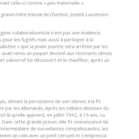
érant celle-ci comme « peu maternelle ».
 grand-mère trieuse de charbon. Josette Laurenson
égime collaborationniste n’est pas une évidence.
our les fugitifs mais aussi à participer à la
uillotine » que la jeune Josette sera arrêtée par les
lle avait remis un paquet destiné aux résistants nîmois
t subversif fut découvert et le chauffeur, après un
s, devant la persistance de son silence, il la fit
ée par les Allemands. Après les cellules nîmoises du
est là qu’elle apprend, en juillet 1942, à 19 ans, sa
 Dans cette grande prison, elle fit connaissance de
’intermédiaire de surveillantes compatissantes, les
ement un colis avec un petit cercueil et s’empressa