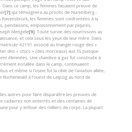
. Dans ce camp, les femmes faisaient preuve de
ier
[7]
qui témoignera au procès de Nuremberg ;
 A Ravensbrück, les femmes sont confrontées à la
lades, pendaisons, empoisonnement par piqures,
Joseph Mengele
[9]
. Toute survie des nourrissons au
naissance, et cela sous les yeux de leur mère. Dans
 matricule 42191 associé au triangle rouge des «
heter des « stucs » (des morceaux) aux SS puisque
ment éliminées. Une chambre à gaz fut construite à
rrément installée dans le camp, continuaient
et même si l’usine fut la cible de l’aviation alliée,
 Buchenwald à l’ouest de Leipzig au nord de
 des autres pour faire disparaître les preuves de
 de cadavres non enterrés et des centaines de
ne pour y enfouir des milliers de corps. La plupart