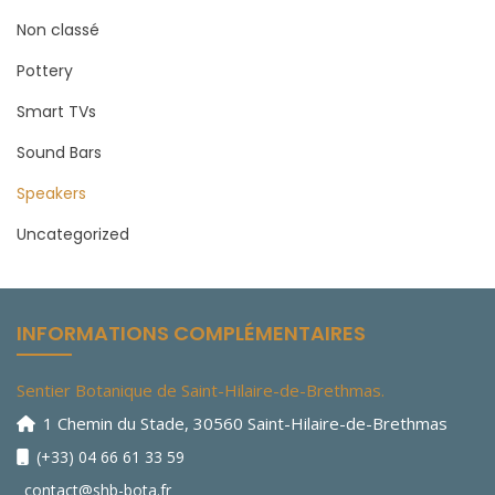
Non classé
Pottery
Smart TVs
Sound Bars
Speakers
Uncategorized
INFORMATIONS COMPLÉMENTAIRES
Sentier Botanique de Saint-Hilaire-de-Brethmas.
1 Chemin du Stade, 30560 Saint-Hilaire-de-Brethmas
(+33) 04 66 61 33 59
contact@shb-bota.fr