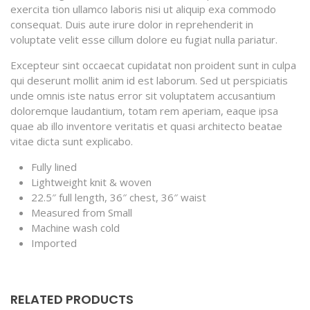
exercita tion ullamco laboris nisi ut aliquip exa commodo
consequat. Duis aute irure dolor in reprehenderit in
voluptate velit esse cillum dolore eu fugiat nulla pariatur.
Excepteur sint occaecat cupidatat non proident sunt in culpa
qui deserunt mollit anim id est laborum. Sed ut perspiciatis
unde omnis iste natus error sit voluptatem accusantium
doloremque laudantium, totam rem aperiam, eaque ipsa
quae ab illo inventore veritatis et quasi architecto beatae
vitae dicta sunt explicabo.
Fully lined
Lightweight knit & woven
22.5″ full length, 36″ chest, 36″ waist
Measured from Small
Machine wash cold
Imported
RELATED PRODUCTS