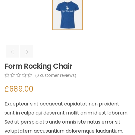
Form Rocking Chair
(
0
customer reviews)
0
5
0
£
689.00
out
of
based
Excepteur sint occaecat cupidatat non proident
on
customer
sunt in culpa qui deserunt mollit anim id est laborum.
ratings
Sed ut perspiciatis unde omnis iste natus error sit
voluptatem accusantium doloremque laudantium,