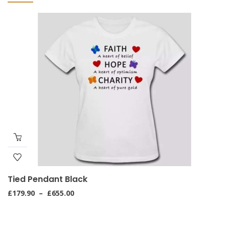
Tied Pendant Black
Plage
£
179.90
–
£
655.00
de
prix :
£179.90